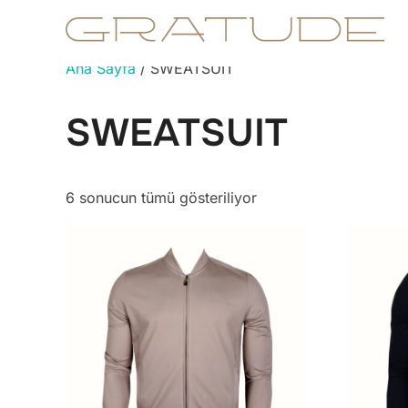
İçeriğe
geç
Ana Sayfa
/ SWEATSUIT
SWEATSUIT
6 sonucun tümü gösteriliyor