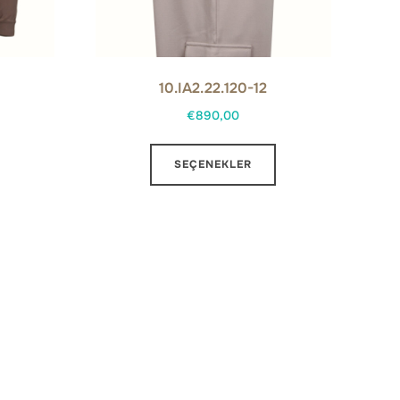
10.IA2.22.120-12
€
890,00
Bu
Bu
SEÇENEKLER
ürünün
ürünün
birden
birden
fazla
fazla
varyasyonu
varyasyonu
var.
var.
Seçenekler
Seçenekler
ürün
ürün
sayfasından
sayfasından
seçilebilir
seçilebilir