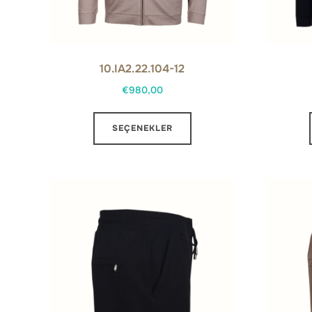
10.IA2.22.104-12
€
980,00
Bu
SEÇENEKLER
ürünün
birden
fazla
varyasyonu
var.
Seçenekler
ürün
sayfasından
seçilebilir