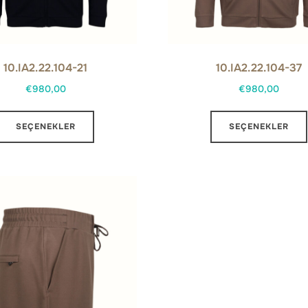
10.IA2.22.104-21
10.IA2.22.104-37
€
980,00
€
980,00
Bu
SEÇENEKLER
SEÇENEKLER
ürünün
birden
fazla
varyasyonu
var.
Seçenekler
ürün
sayfasından
seçilebilir