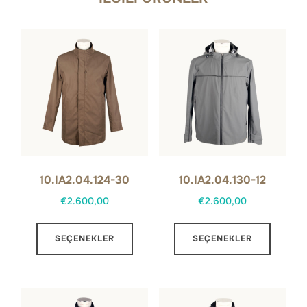
10.IA2.04.124-30
10.IA2.04.130-12
€
2.600,00
€
2.600,00
Bu
Bu
SEÇENEKLER
SEÇENEKLER
ürünün
ürünün
birden
birden
fazla
fazla
varyasyonu
varyas