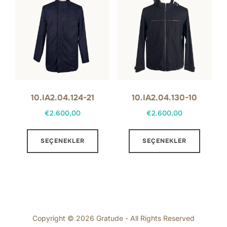
var.
var.
Seçenekler
Seçene
ürün
ürün
sayfasından
sayfas
seçilebilir
seçilebi
10.IA2.04.124-21
10.IA2.04.130-10
€
2.600,00
€
2.600,00
Bu
Bu
SEÇENEKLER
SEÇENEKLER
ürünün
ürünün
birden
birden
fazla
fazla
varyasyonu
varyas
var.
var.
Seçenekler
Seçene
Copyright © 2026 Gratude - All Rights Reserved