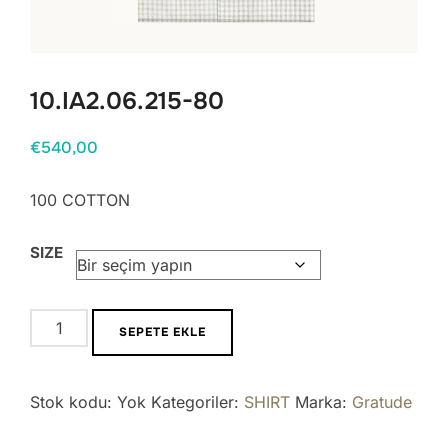
10.IA2.06.215-80
€
540,00
100 COTTON
SIZE
10.IA2.06.215-
SEPETE EKLE
80
adet
Stok kodu:
Yok
Kategoriler:
SHIRT
Marka:
Gratude