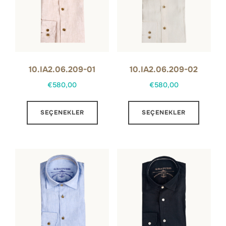
10.IA2.06.209-01
10.IA2.06.209-02
€
580,00
€
580,00
Bu
Bu
SEÇENEKLER
SEÇENEKLER
ürünün
ürünün
birden
birden
fazla
fazla
varyasyonu
varyas
var.
var.
Seçenekler
Seçene
ürün
ürün
sayfasından
sayfas