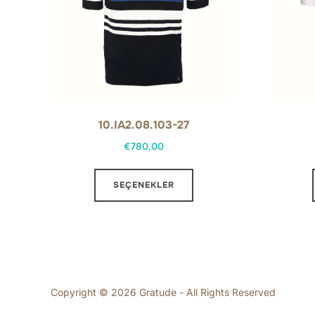
10.IA2.08.103-27
€
780,00
Bu
SEÇENEKLER
ürünün
birden
fazla
varyasyonu
var.
Seçenekler
Copyright © 2026 Gratude - All Rights Reserved
ürün