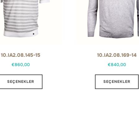
10.IA2.08.145-15
10.IA2.08.169-14
€
860,00
€
840,00
Bu
SEÇENEKLER
SEÇENEKLER
ürünün
birden
fazla
varyasyonu
var.
Seçenekler
ürün