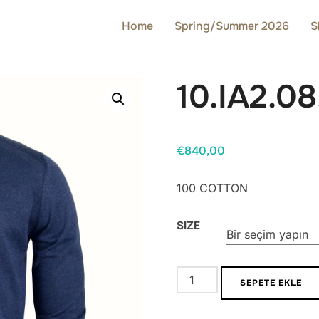
Home
Spring/Summer 2026
S
10.IA2.08
€
840,00
100 COTTON
SIZE
10.IA2.08.169-
SEPETE EKLE
22
adet