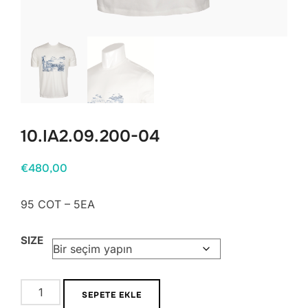
10.IA2.09.200-04
€
480,00
95 COT – 5EA
SIZE
10.IA2.09.200-
SEPETE EKLE
04