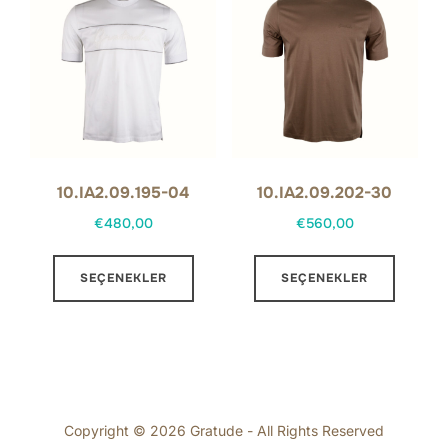
var.
var.
Seçenekler
Seçene
ürün
ürün
sayfasından
sayfas
seçilebilir
seçilebi
10.IA2.09.195-04
10.IA2.09.202-30
€
480,00
€
560,00
Bu
Bu
SEÇENEKLER
SEÇENEKLER
ürünün
ürünün
birden
birden
fazla
fazla
varyasyonu
varyas
var.
var.
Seçenekler
Seçene
Copyright © 2026 Gratude - All Rights Reserved