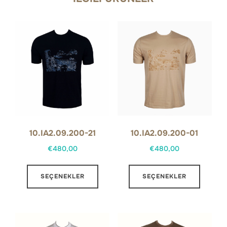
10.IA2.09.200-21
10.IA2.09.200-01
€
480,00
€
480,00
Bu
Bu
SEÇENEKLER
SEÇENEKLER
ürünün
ürünün
birden
birden
fazla
fazla
varyasyonu
varyas