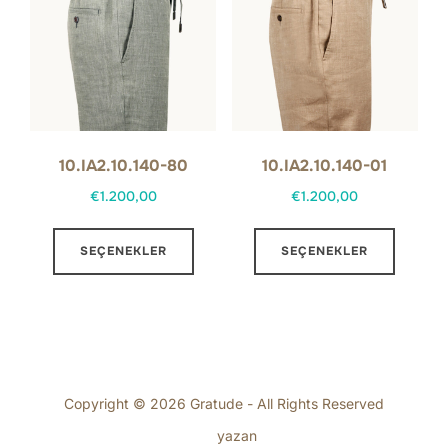
Seçenekler
Seçene
ürün
ürün
sayfasından
sayfas
seçilebilir
seçilebi
10.IA2.10.140-80
10.IA2.10.140-01
€
1.200,00
€
1.200,00
Bu
Bu
SEÇENEKLER
SEÇENEKLER
ürünün
ürünün
birden
birden
fazla
fazla
varyasyonu
varyas
var.
var.
Seçenekler
Seçene
Copyright © 2026 Gratude - All Rights Reserved
ürün
ürün
Inspiro Theme
yazan
WPZOOM