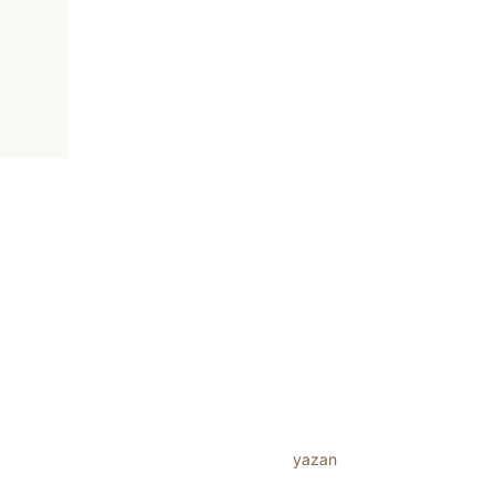
Bu
ürünün
birden
fazla
varyasyonu
var.
Seçenekler
Inspiro Theme
yazan
WPZOOM
ürün