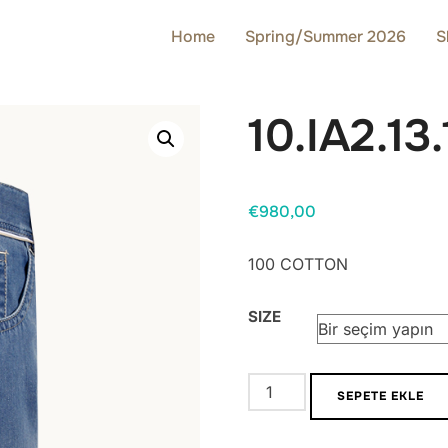
Home
Spring/Summer 2026
S
10.IA2.13
€
980,00
100 COTTON
SIZE
10.IA2.13.185-
SEPETE EKLE
24
adet