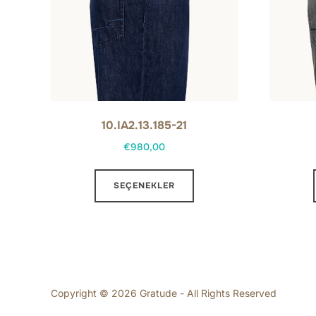
10.IA2.13.185-21
€
980,00
Bu
SEÇENEKLER
ürünün
birden
fazla
varyasyonu
var.
Seçenekler
Copyright © 2026 Gratude - All Rights Reserved
ürün