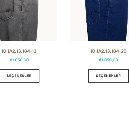
10.IA2.13.184-13
10.IA2.13.184-20
€
1.050,00
€
1.050,00
Bu
SEÇENEKLER
SEÇENEKLER
ürünün
birden
fazla
varyasyonu
var.
Seçenekler
ürün