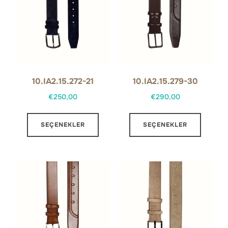
10.IA2.15.272-21
10.IA2.15.279-30
€
250,00
€
290,00
Bu
Bu
SEÇENEKLER
SEÇENEKLER
ürünün
ürünün
birden
birden
fazla
fazla
varyasyonu
varyas
var.
var.
Seçenekler
Seçene
ürün
ürün
sayfasından
sayfas