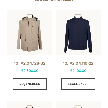
10.IA2.04.128-32
10.IA2.04.119-22
€
2.600,00
€
2.100,00
Bu
Bu
SEÇENEKLER
SEÇENEKLER
ürünün
ürünün
birden
birden
fazla
fazla
varyasyonu
varyas