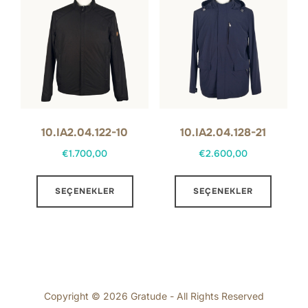
var.
var.
Seçenekler
Seçene
ürün
ürün
sayfasından
sayfas
seçilebilir
seçilebi
10.IA2.04.122-10
10.IA2.04.128-21
€
1.700,00
€
2.600,00
Bu
Bu
SEÇENEKLER
SEÇENEKLER
ürünün
ürünün
birden
birden
fazla
fazla
varyasyonu
varyas
var.
var.
Seçenekler
Seçene
Copyright © 2026 Gratude - All Rights Reserved