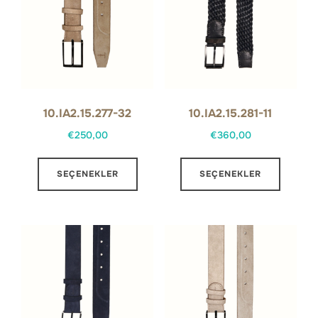
10.IA2.15.277-32
10.IA2.15.281-11
€
250,00
€
360,00
Bu
Bu
SEÇENEKLER
SEÇENEKLER
ürünün
ürünün
birden
birden
fazla
fazla
varyasyonu
varyas
var.
var.
Seçenekler
Seçene
ürün
ürün
sayfasından
sayfas